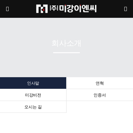
회사소개
인사말
연혁
미강비전
인증서
오시는 길