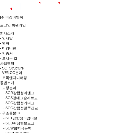
[주]미강이엔씨
로그인
회원가입
회사소개
- 인사말
- 연혁
- 미강비전
- 인증서
- 오시는 길
사업영역
- SC_Structure
- VE/LCC분야
- 토목엔지니어링
공법소개
- 교량분야
└ SCR강합성라멘교
└ SCS강데크슬래브교
└ SCG강합성거더교
└ SCG강합성말뚝잔교
- 구조물분야
└ SCT강합성피암터널
└ SCD확장형보도교
└ SCW합벽식옹벽