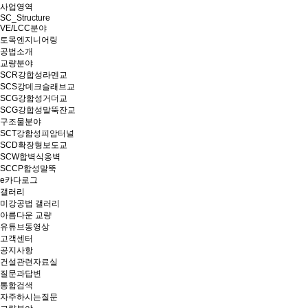
사업영역
SC_Structure
VE/LCC분야
토목엔지니어링
공법소개
교량분야
SCR강합성라멘교
SCS강데크슬래브교
SCG강합성거더교
SCG강합성말뚝잔교
구조물분야
SCT강합성피암터널
SCD확장형보도교
SCW합벽식옹벽
SCCP합성말뚝
e카다로그
갤러리
미강공법 갤러리
아름다운 교량
유튜브동영상
고객센터
공지사항
건설관련자료실
질문과답변
통합검색
자주하시는질문