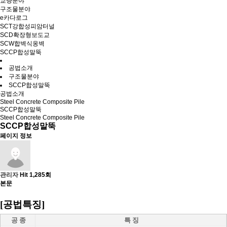
교량분야
구조물분야
e카다로그
SCT강합성피암터널
SCD확장형보도교
SCW합벽식옹벽
SCCP합성말뚝
공법소개
구조물분야
SCCP합성말뚝
공법소개
Steel Concrete Composite Pile
SCCP합성말뚝
Steel Concrete Composite Pile
SCCP합성말뚝
페이지 정보
관리자
Hit 1,285회
본문
[공법특징]
공 종
특 징