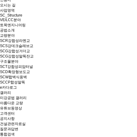
인증서
오시는 길
사업영역
SC_Structure
VE/LCC분야
토목엔지니어링
공법소개
교량분야
SCR강합성라멘교
SCS강데크슬래브교
SCG강합성거더교
SCG강합성말뚝잔교
구조물분야
SCT강합성피암터널
SCD확장형보도교
SCW합벽식옹벽
SCCP합성말뚝
e카다로그
갤러리
미강공법 갤러리
아름다운 교량
유튜브동영상
고객센터
공지사항
건설관련자료실
질문과답변
통합검색