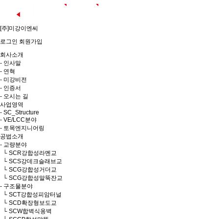
[주]미강이엔씨
로그인
회원가입
회사소개
- 인사말
- 연혁
- 미강비전
- 인증서
- 오시는 길
사업영역
- SC_Structure
- VE/LCC분야
- 토목엔지니어링
공법소개
- 교량분야
└ SCR강합성라멘교
└ SCS강데크슬래브교
└ SCG강합성거더교
└ SCG강합성말뚝잔교
- 구조물분야
└ SCT강합성피암터널
└ SCD확장형보도교
└ SCW합벽식옹벽